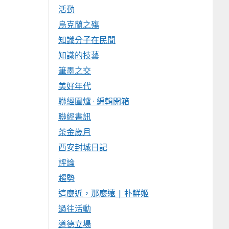
活動
烏克蘭之殤
知識分子在民間
知識的技藝
筆墨之交
美好年代
聯經圍爐 · 編輯開箱
聯經書訊
茶金歲月
西安封城日記
評論
趨勢
這麼近，那麼遠 | 朴鮮姬
過往活動
道德立場