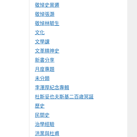
敬悼史景遷
敬悼張灝
敬悼林毓生
文化
文學課
文革精神史
新書分享
月度專題
未分類
李澤厚紀念專輯
杜斯妥也夫斯基二百歲冥誕
歷史
民間史
治學經驗
洪業與杜甫