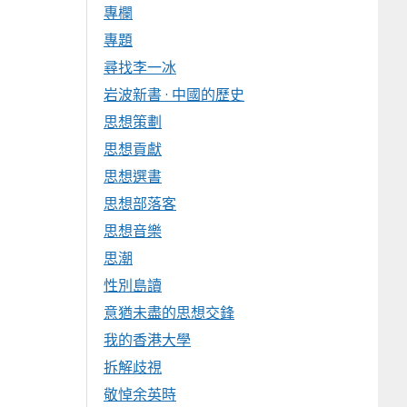
專欄
專題
尋找李一冰
岩波新書 · 中國的歷史
思想策劃
思想貢獻
思想選書
思想部落客
思想音樂
思潮
性別島讀
意猶未盡的思想交鋒
我的香港大學
拆解歧視
敬悼余英時