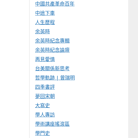
中國共產革命百年
中途下車
人生歷程
余英時
余英時紀念專輯
余英時紀念論壇
再見愛情
台美關係新思考
哲學軌跡 | 曾瑞明
四季書評
夢回宋朝
大寫史
學人專訪
學術講座搖滾區
學門史