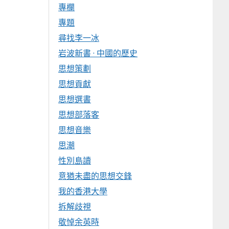
專欄
專題
尋找李一冰
岩波新書 · 中國的歷史
思想策劃
思想貢獻
思想選書
思想部落客
思想音樂
思潮
性別島讀
意猶未盡的思想交鋒
我的香港大學
拆解歧視
敬悼余英時