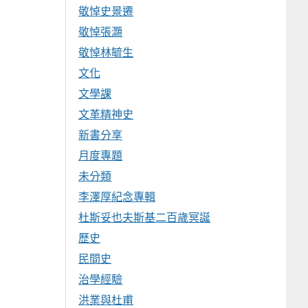
敬悼史景遷
敬悼張灝
敬悼林毓生
文化
文學課
文革精神史
新書分享
月度專題
未分類
李澤厚紀念專輯
杜斯妥也夫斯基二百歲冥誕
歷史
民間史
治學經驗
洪業與杜甫