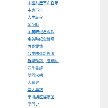
中國共產革命百年
中途下車
人生歷程
余英時
余英時紀念專輯
余英時紀念論壇
再見愛情
台美關係新思考
哲學軌跡 | 曾瑞明
四季書評
夢回宋朝
大寫史
學人專訪
學術講座搖滾區
學門史