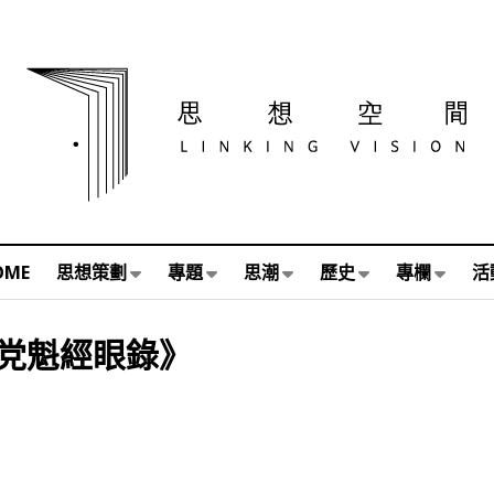
OME
思想策劃
專題
思潮
歷史
專欄
活
党魁經眼錄》