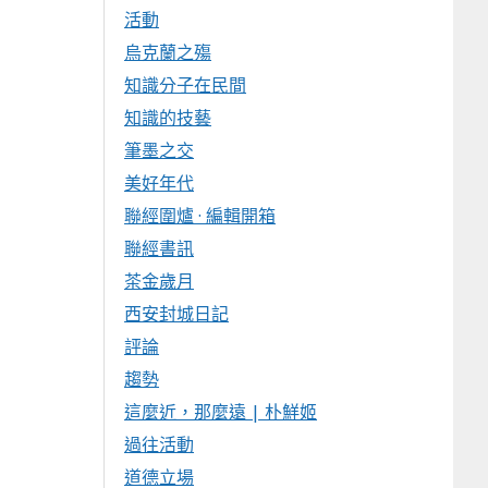
活動
烏克蘭之殤
知識分子在民間
知識的技藝
筆墨之交
美好年代
聯經圍爐 · 編輯開箱
聯經書訊
茶金歲月
西安封城日記
評論
趨勢
這麼近，那麼遠 | 朴鮮姬
過往活動
道德立場