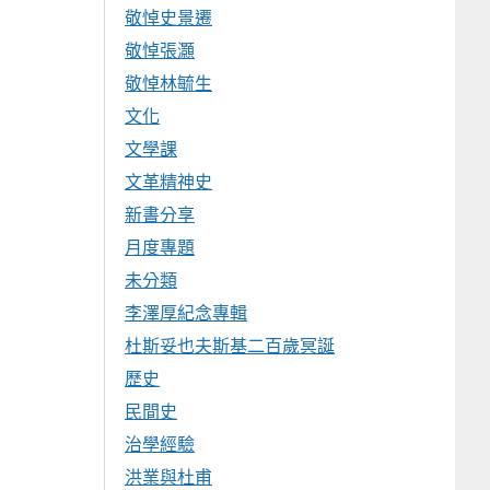
敬悼史景遷
敬悼張灝
敬悼林毓生
文化
文學課
文革精神史
新書分享
月度專題
未分類
李澤厚紀念專輯
杜斯妥也夫斯基二百歲冥誕
歷史
民間史
治學經驗
洪業與杜甫