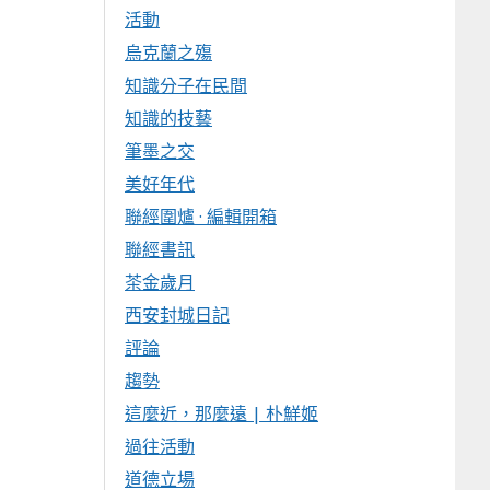
活動
烏克蘭之殤
知識分子在民間
知識的技藝
筆墨之交
美好年代
聯經圍爐 · 編輯開箱
聯經書訊
茶金歲月
西安封城日記
評論
趨勢
這麼近，那麼遠 | 朴鮮姬
過往活動
道德立場