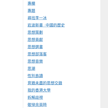
專欄
專題
尋找李一冰
岩波新書 · 中國的歷史
思想策劃
思想貢獻
思想選書
思想部落客
思想音樂
思潮
性別島讀
意猶未盡的思想交鋒
我的香港大學
拆解歧視
敬悼余英時