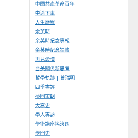
中國共產革命百年
中途下車
人生歷程
余英時
余英時紀念專輯
余英時紀念論壇
再見愛情
台美關係新思考
哲學軌跡 | 曾瑞明
四季書評
夢回宋朝
大寫史
學人專訪
學術講座搖滾區
學門史