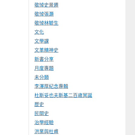
敬悼史景遷
敬悼張灝
敬悼林毓生
文化
文學課
文革精神史
新書分享
月度專題
未分類
李澤厚紀念專輯
杜斯妥也夫斯基二百歲冥誕
歷史
民間史
治學經驗
洪業與杜甫