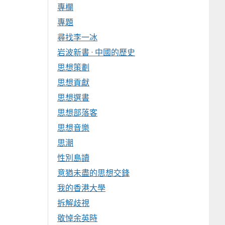
專欄
專題
尋找李一冰
岩波新書 · 中國的歷史
思想策劃
思想貢獻
思想選書
思想部落客
思想音樂
思潮
性別島讀
意猶未盡的思想交鋒
我的香港大學
拆解歧視
敬悼余英時