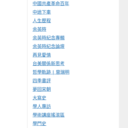
中國共產革命百年
中途下車
人生歷程
余英時
余英時紀念專輯
余英時紀念論壇
再見愛情
台美關係新思考
哲學軌跡 | 曾瑞明
四季書評
夢回宋朝
大寫史
學人專訪
學術講座搖滾區
學門史