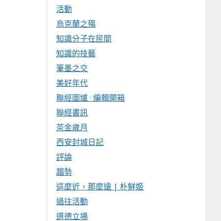
活動
烏克蘭之殤
知識分子在民間
知識的技藝
筆墨之交
美好年代
聯經圍爐 · 編輯開箱
聯經書訊
茶金歲月
西安封城日記
評論
趨勢
這麼近，那麼遠 | 朴鮮姬
過往活動
道德立場