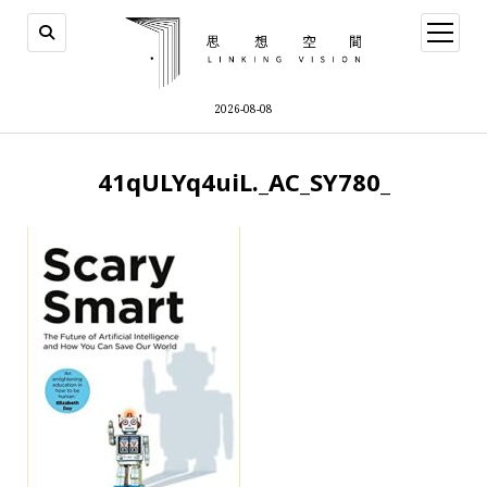
open
menu
2026-08-08
41qULYq4uiL._AC_SY780_