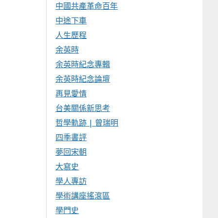
中國共產革命百年
中途下車
人生歷程
余英時
余英時紀念專輯
余英時紀念論壇
再見愛情
台美關係新思考
哲學軌跡 | 曾瑞明
四季書評
夢回宋朝
大寫史
學人專訪
學術講座搖滾區
學門史