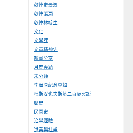
敬悼史景遷
敬悼張灝
敬悼林毓生
文化
文學課
文革精神史
新書分享
月度專題
未分類
李澤厚紀念專輯
杜斯妥也夫斯基二百歲冥誕
歷史
民間史
治學經驗
洪業與杜甫