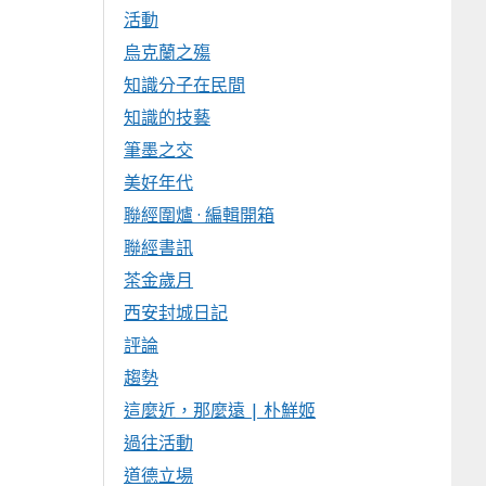
活動
烏克蘭之殤
知識分子在民間
知識的技藝
筆墨之交
美好年代
聯經圍爐 · 編輯開箱
聯經書訊
茶金歲月
西安封城日記
評論
趨勢
這麼近，那麼遠 | 朴鮮姬
過往活動
道德立場