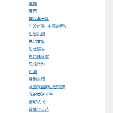
專欄
專題
尋找李一冰
岩波新書 · 中國的歷史
思想策劃
思想貢獻
思想選書
思想部落客
思想音樂
思潮
性別島讀
意猶未盡的思想交鋒
我的香港大學
拆解歧視
敬悼余英時