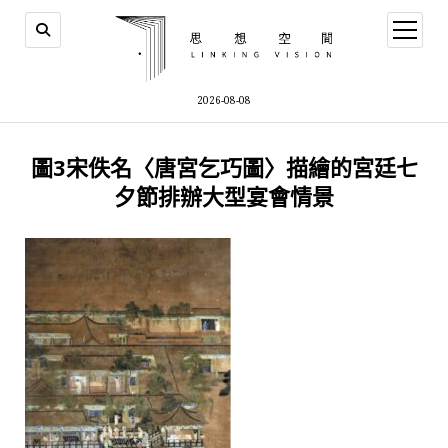
open
menu
2026-08-08
圖3宋佚名〈唐宮乞巧圖〉描繪的宮廷七
夕節排辦大型宴會情景