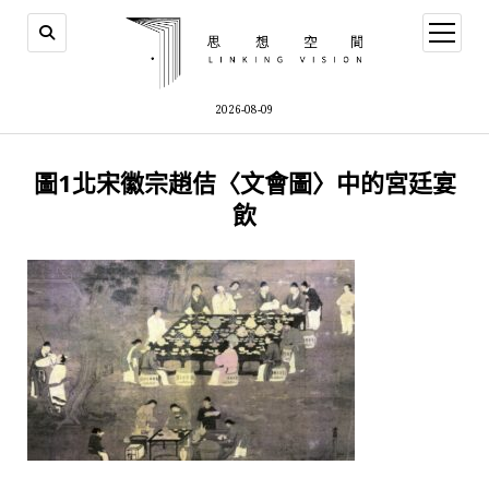
open
menu
2026-08-09
圖1北宋徽宗趙佶〈文會圖〉中的宮廷宴
飲