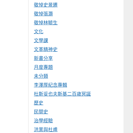
敬悼史景遷
敬悼張灝
敬悼林毓生
文化
文學課
文革精神史
新書分享
月度專題
未分類
李澤厚紀念專輯
杜斯妥也夫斯基二百歲冥誕
歷史
民間史
治學經驗
洪業與杜甫