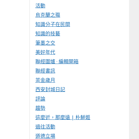
活動
烏克蘭之殤
知識分子在民間
知識的技藝
筆墨之交
美好年代
聯經圍爐 · 編輯開箱
聯經書訊
茶金歲月
西安封城日記
評論
趨勢
這麼近，那麼遠 | 朴鮮姬
過往活動
道德立場