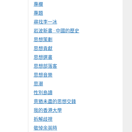
專欄
專題
尋找李一冰
岩波新書 · 中國的歷史
思想策劃
思想貢獻
思想選書
思想部落客
思想音樂
思潮
性別島讀
意猶未盡的思想交鋒
我的香港大學
拆解歧視
敬悼余英時