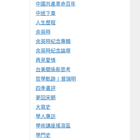
中國共產革命百年
中途下車
人生歷程
余英時
余英時紀念專輯
余英時紀念論壇
再見愛情
台美關係新思考
哲學軌跡 | 曾瑞明
四季書評
夢回宋朝
大寫史
學人專訪
學術講座搖滾區
學門史