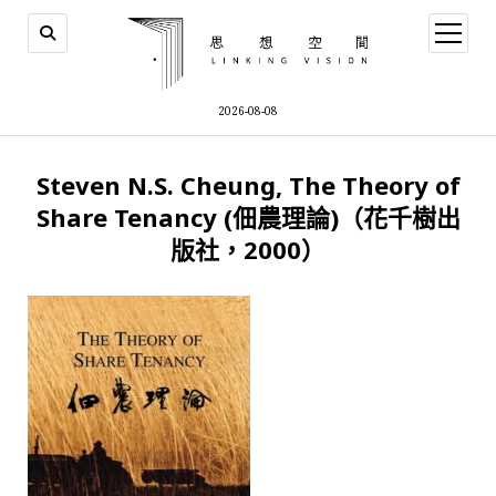
open
menu
2026-08-08
Steven N.S. Cheung, The Theory of
Share Tenancy (佃農理論)（花千樹出
版社，2000）