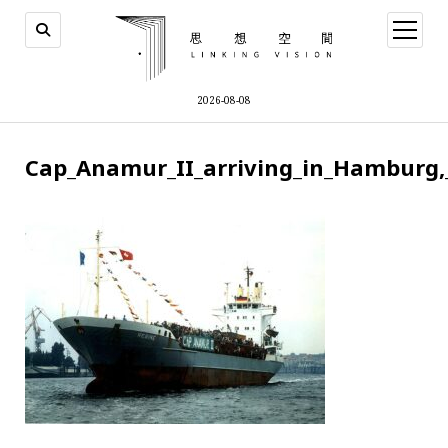
open
menu
2026-08-08
Cap_Anamur_II_arriving_in_Hambur