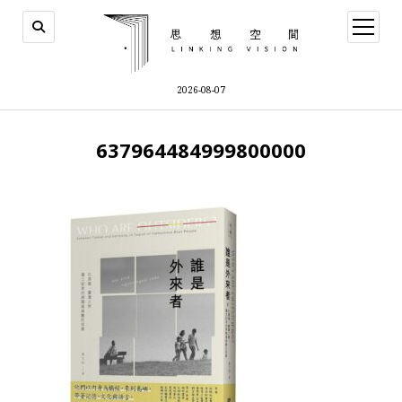
open
menu
2026-08-07
637964484999800000