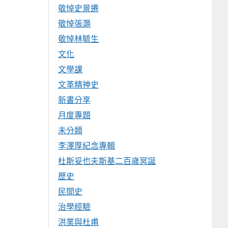
敬悼史景遷
敬悼張灝
敬悼林毓生
文化
文學課
文革精神史
新書分享
月度專題
未分類
李澤厚紀念專輯
杜斯妥也夫斯基二百歲冥誕
歷史
民間史
治學經驗
洪業與杜甫