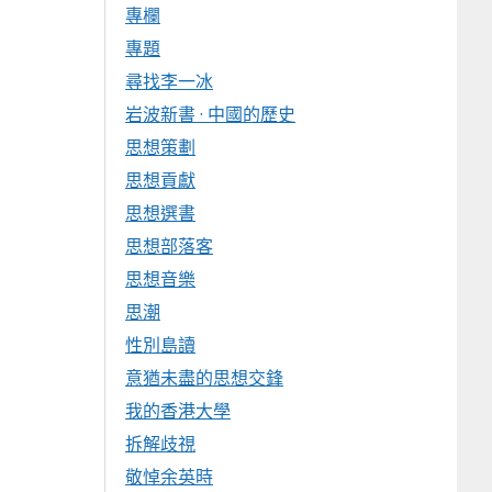
專欄
專題
尋找李一冰
岩波新書 · 中國的歷史
思想策劃
思想貢獻
思想選書
思想部落客
思想音樂
思潮
性別島讀
意猶未盡的思想交鋒
我的香港大學
拆解歧視
敬悼余英時