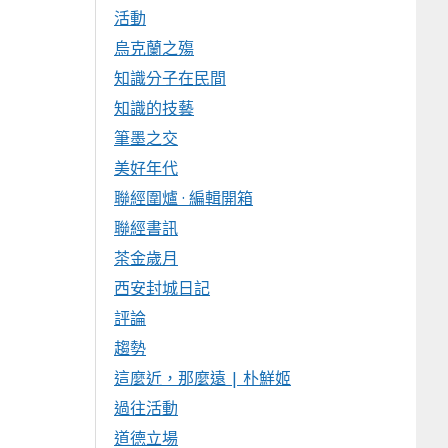
活動
烏克蘭之殤
知識分子在民間
知識的技藝
筆墨之交
美好年代
聯經圍爐 · 編輯開箱
聯經書訊
茶金歲月
西安封城日記
評論
趨勢
這麼近，那麼遠 | 朴鮮姬
過往活動
道德立場