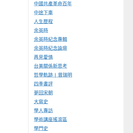
中國共產革命百年
中途下車
人生歷程
余英時
余英時紀念專輯
余英時紀念論壇
再見愛情
台美關係新思考
哲學軌跡 | 曾瑞明
四季書評
夢回宋朝
大寫史
學人專訪
學術講座搖滾區
學門史