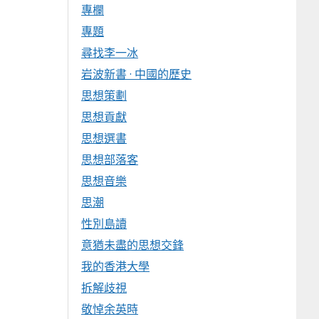
專欄
專題
尋找李一冰
岩波新書 · 中國的歷史
思想策劃
思想貢獻
思想選書
思想部落客
思想音樂
思潮
性別島讀
意猶未盡的思想交鋒
我的香港大學
拆解歧視
敬悼余英時