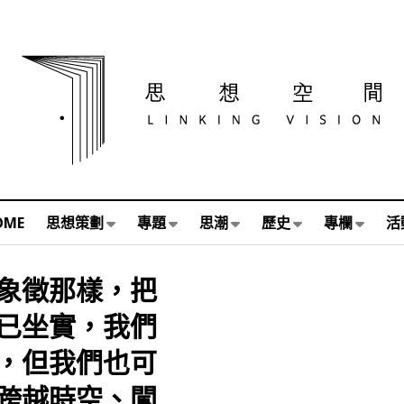
OME
思想策劃
專題
思潮
歷史
專欄
活
象徵那樣，把
已坐實，我們
，但我們也可
跨越時空、闖