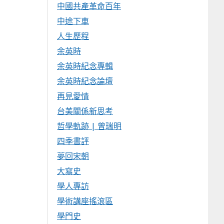
中國共產革命百年
中途下車
人生歷程
余英時
余英時紀念專輯
余英時紀念論壇
再見愛情
台美關係新思考
哲學軌跡 | 曾瑞明
四季書評
夢回宋朝
大寫史
學人專訪
學術講座搖滾區
學門史