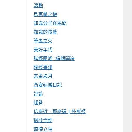
活動
烏克蘭之殤
知識分子在民間
知識的技藝
筆墨之交
美好年代
聯經圍爐 · 編輯開箱
聯經書訊
茶金歲月
西安封城日記
評論
趨勢
這麼近，那麼遠 | 朴鮮姬
過往活動
道德立場