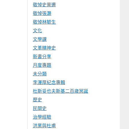
敬悼史景遷
敬悼張灝
敬悼林毓生
文化
文學課
文革精神史
新書分享
月度專題
未分類
李澤厚紀念專輯
杜斯妥也夫斯基二百歲冥誕
歷史
民間史
治學經驗
洪業與杜甫