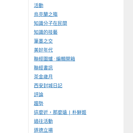
活動
烏克蘭之殤
知識分子在民間
知識的技藝
筆墨之交
美好年代
聯經圍爐 · 編輯開箱
聯經書訊
茶金歲月
西安封城日記
評論
趨勢
這麼近，那麼遠 | 朴鮮姬
過往活動
道德立場