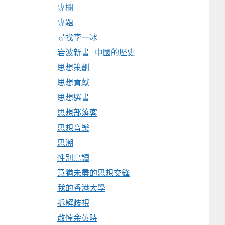
專欄
專題
尋找李一冰
岩波新書 · 中國的歷史
思想策劃
思想貢獻
思想選書
思想部落客
思想音樂
思潮
性別島讀
意猶未盡的思想交鋒
我的香港大學
拆解歧視
敬悼余英時