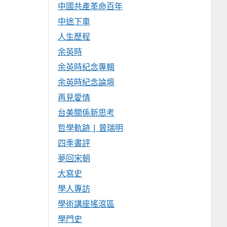
中國共產革命百年
中途下車
人生歷程
余英時
余英時紀念專輯
余英時紀念論壇
再見愛情
台美關係新思考
哲學軌跡 | 曾瑞明
四季書評
夢回宋朝
大寫史
學人專訪
學術講座搖滾區
學門史