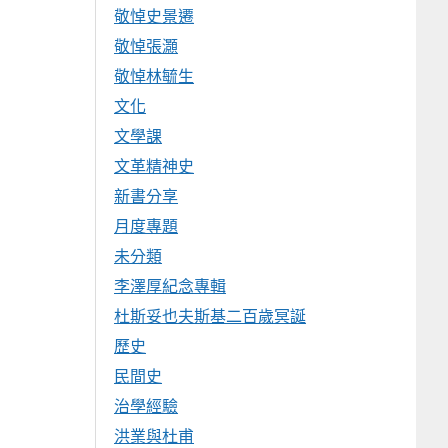
敬悼史景遷
敬悼張灝
敬悼林毓生
文化
文學課
文革精神史
新書分享
月度專題
未分類
李澤厚紀念專輯
杜斯妥也夫斯基二百歲冥誕
歷史
民間史
治學經驗
洪業與杜甫