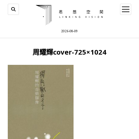
open
menu
2026-08-09
周耀輝cover-725×1024