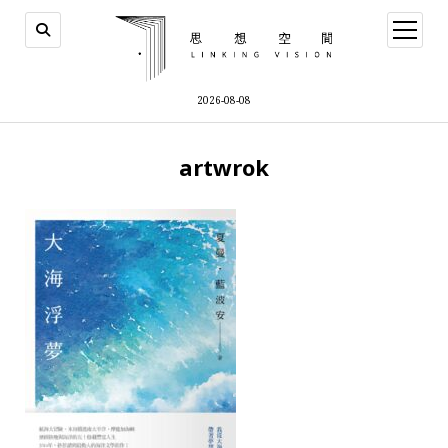
open
menu
2026-08-08
artwrok