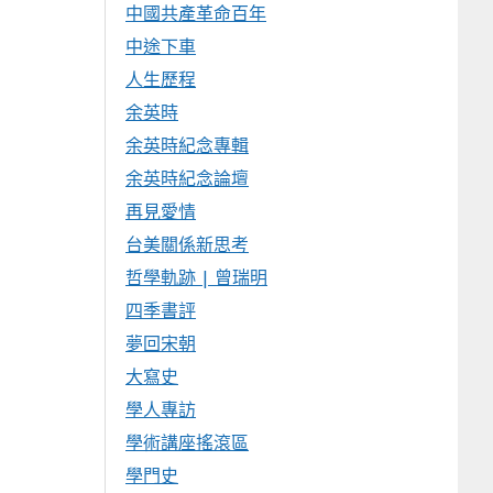
中國共產革命百年
中途下車
人生歷程
余英時
余英時紀念專輯
余英時紀念論壇
再見愛情
台美關係新思考
哲學軌跡 | 曾瑞明
四季書評
夢回宋朝
大寫史
學人專訪
學術講座搖滾區
學門史