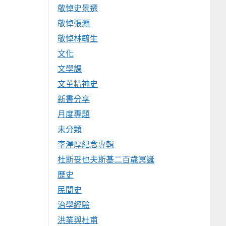
敬悼史景遷
敬悼張灝
敬悼林毓生
文化
文學課
文革精神史
新書分享
月度專題
未分類
李澤厚紀念專輯
杜斯妥也夫斯基二百歲冥誕
歷史
民間史
治學經驗
洪業與杜甫