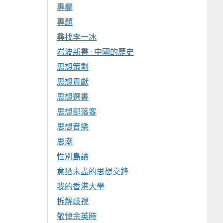
專欄
專題
尋找李一冰
岩波新書 · 中國的歷史
思想策劃
思想貢獻
思想選書
思想部落客
思想音樂
思潮
性別島讀
意猶未盡的思想交鋒
我的香港大學
拆解歧視
敬悼余英時