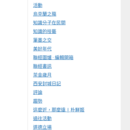
活動
烏克蘭之殤
知識分子在民間
知識的技藝
筆墨之交
美好年代
聯經圍爐 · 編輯開箱
聯經書訊
茶金歲月
西安封城日記
評論
趨勢
這麼近，那麼遠 | 朴鮮姬
過往活動
道德立場