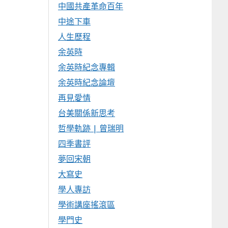
中國共產革命百年
中途下車
人生歷程
余英時
余英時紀念專輯
余英時紀念論壇
再見愛情
台美關係新思考
哲學軌跡 | 曾瑞明
四季書評
夢回宋朝
大寫史
學人專訪
學術講座搖滾區
學門史