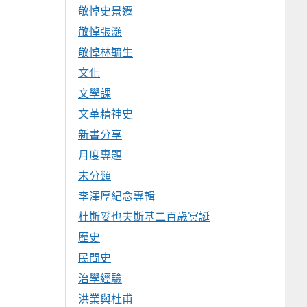
敬悼史景遷
敬悼張灝
敬悼林毓生
文化
文學課
文革精神史
新書分享
月度專題
未分類
李澤厚紀念專輯
杜斯妥也夫斯基二百歲冥誕
歷史
民間史
治學經驗
洪業與杜甫