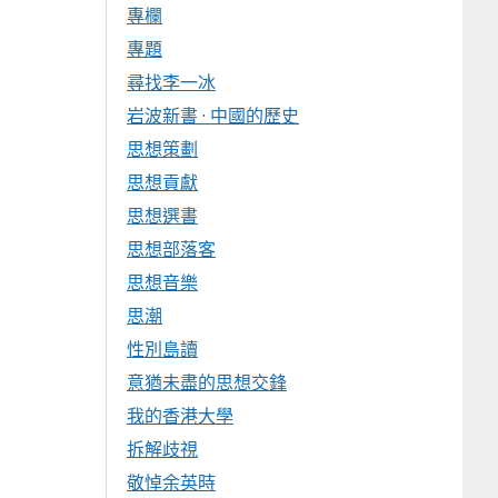
專欄
專題
尋找李一冰
岩波新書 · 中國的歷史
思想策劃
思想貢獻
思想選書
思想部落客
思想音樂
思潮
性別島讀
意猶未盡的思想交鋒
我的香港大學
拆解歧視
敬悼余英時