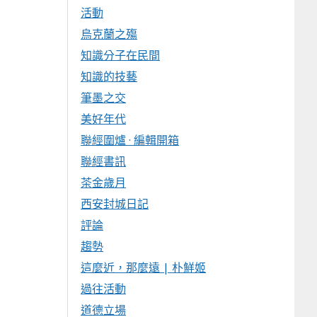
活動
烏克蘭之殤
知識分子在民間
知識的技藝
筆墨之交
美好年代
聯經圍爐 · 編輯開箱
聯經書訊
茶金歲月
西安封城日記
評論
趨勢
這麼近，那麼遠 | 朴鮮姬
過往活動
道德立場