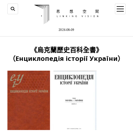
open
menu
2026-08-09
《烏克蘭歷史百科全書》
（Енциклопедія історії України）