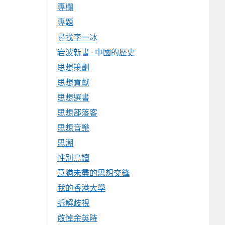
專欄
專題
尋找李一冰
岩波新書 · 中國的歷史
思想策劃
思想貢獻
思想選書
思想部落客
思想音樂
思潮
性別島讀
意猶未盡的思想交鋒
我的香港大學
拆解歧視
敬悼余英時