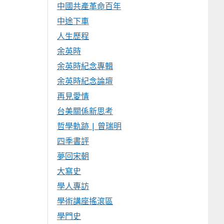
中國共產革命百年
中途下車
人生歷程
余英時
余英時紀念專輯
余英時紀念論壇
再見愛情
台美關係新思考
哲學軌跡 | 曾瑞明
四季書評
夢回宋朝
大寫史
學人專訪
學術講座搖滾區
學門史