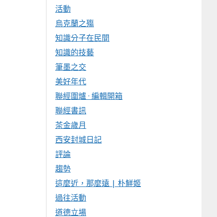
活動
烏克蘭之殤
知識分子在民間
知識的技藝
筆墨之交
美好年代
聯經圍爐 · 編輯開箱
聯經書訊
茶金歲月
西安封城日記
評論
趨勢
這麼近，那麼遠 | 朴鮮姬
過往活動
道德立場