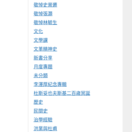
敬悼史景遷
敬悼張灝
敬悼林毓生
文化
文學課
文革精神史
新書分享
月度專題
未分類
李澤厚紀念專輯
杜斯妥也夫斯基二百歲冥誕
歷史
民間史
治學經驗
洪業與杜甫