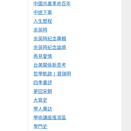
中國共產革命百年
中途下車
人生歷程
余英時
余英時紀念專輯
余英時紀念論壇
再見愛情
台美關係新思考
哲學軌跡 | 曾瑞明
四季書評
夢回宋朝
大寫史
學人專訪
學術講座搖滾區
學門史