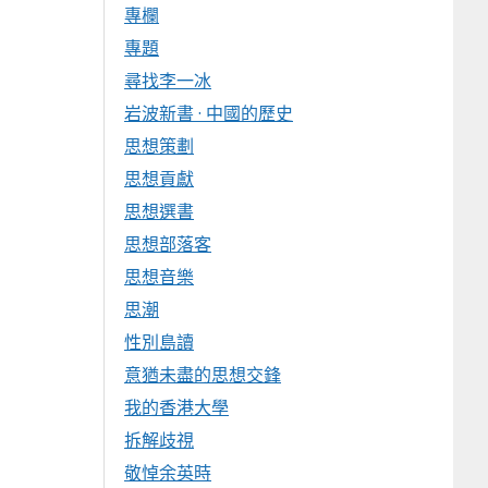
專欄
專題
尋找李一冰
岩波新書 · 中國的歷史
思想策劃
思想貢獻
思想選書
思想部落客
思想音樂
思潮
性別島讀
意猶未盡的思想交鋒
我的香港大學
拆解歧視
敬悼余英時