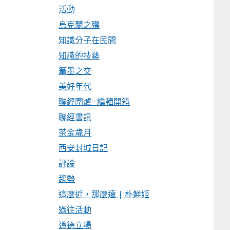
活動
烏克蘭之殤
知識分子在民間
知識的技藝
筆墨之交
美好年代
聯經圍爐 · 編輯開箱
聯經書訊
茶金歲月
西安封城日記
評論
趨勢
這麼近，那麼遠 | 朴鮮姬
過往活動
道德立場