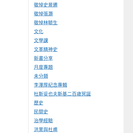
敬悼史景遷
敬悼張灝
敬悼林毓生
文化
文學課
文革精神史
新書分享
月度專題
未分類
李澤厚紀念專輯
杜斯妥也夫斯基二百歲冥誕
歷史
民間史
治學經驗
洪業與杜甫