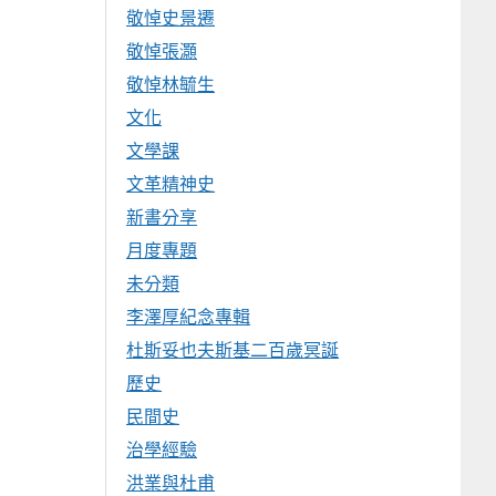
敬悼史景遷
敬悼張灝
敬悼林毓生
文化
文學課
文革精神史
新書分享
月度專題
未分類
李澤厚紀念專輯
杜斯妥也夫斯基二百歲冥誕
歷史
民間史
治學經驗
洪業與杜甫