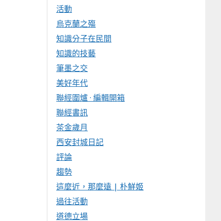
活動
烏克蘭之殤
知識分子在民間
知識的技藝
筆墨之交
美好年代
聯經圍爐 · 編輯開箱
聯經書訊
茶金歲月
西安封城日記
評論
趨勢
這麼近，那麼遠 | 朴鮮姬
過往活動
道德立場