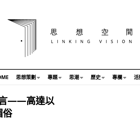
OME
思想策劃
專題
思潮
歷史
專欄
活
言——高達以
媚俗