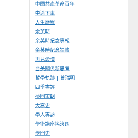
中國共產革命百年
中途下車
人生歷程
余英時
余英時紀念專輯
余英時紀念論壇
再見愛情
台美關係新思考
哲學軌跡 | 曾瑞明
四季書評
夢回宋朝
大寫史
學人專訪
學術講座搖滾區
學門史