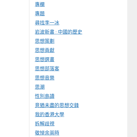
專欄
專題
尋找李一冰
岩波新書 · 中國的歷史
思想策劃
思想貢獻
思想選書
思想部落客
思想音樂
思潮
性別島讀
意猶未盡的思想交鋒
我的香港大學
拆解歧視
敬悼余英時