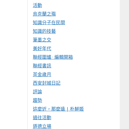
活動
烏克蘭之殤
知識分子在民間
知識的技藝
筆墨之交
美好年代
聯經圍爐 · 編輯開箱
聯經書訊
茶金歲月
西安封城日記
評論
趨勢
這麼近，那麼遠 | 朴鮮姬
過往活動
道德立場