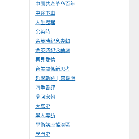
中國共產革命百年
中途下車
人生歷程
余英時
余英時紀念專輯
余英時紀念論壇
再見愛情
台美關係新思考
哲學軌跡 | 曾瑞明
四季書評
夢回宋朝
大寫史
學人專訪
學術講座搖滾區
學門史