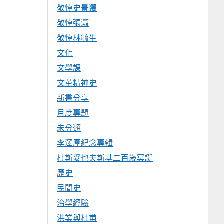
敬悼史景遷
敬悼張灝
敬悼林毓生
文化
文學課
文革精神史
新書分享
月度專題
未分類
李澤厚紀念專輯
杜斯妥也夫斯基二百歲冥誕
歷史
民間史
治學經驗
洪業與杜甫