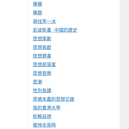
專欄
專題
尋找李一冰
岩波新書 · 中國的歷史
思想策劃
思想貢獻
思想選書
思想部落客
思想音樂
思潮
性別島讀
意猶未盡的思想交鋒
我的香港大學
拆解歧視
敬悼余英時