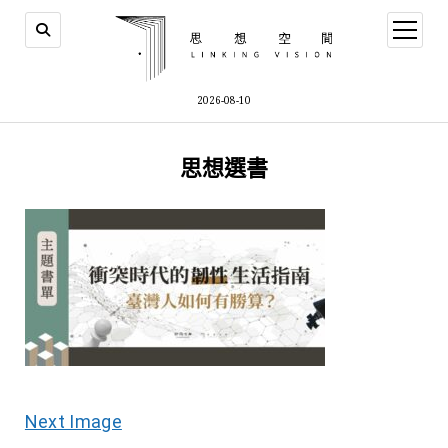
open
menu
2026-08-10
思想選書
Next Image