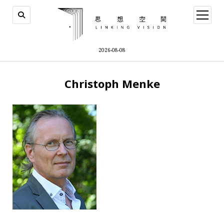
open
menu
2026-08-08
Christoph Menke