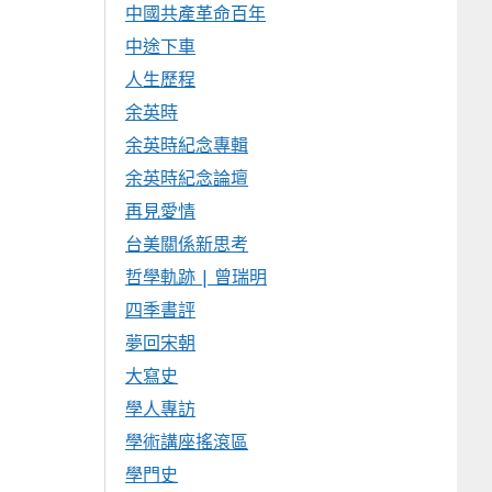
中國共產革命百年
中途下車
人生歷程
余英時
余英時紀念專輯
余英時紀念論壇
再見愛情
台美關係新思考
哲學軌跡 | 曾瑞明
四季書評
夢回宋朝
大寫史
學人專訪
學術講座搖滾區
學門史