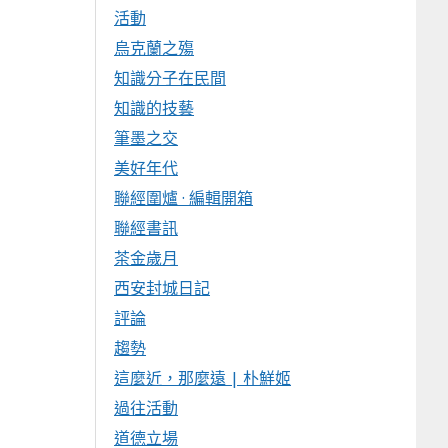
活動
烏克蘭之殤
知識分子在民間
知識的技藝
筆墨之交
美好年代
聯經圍爐 · 編輯開箱
聯經書訊
茶金歲月
西安封城日記
評論
趨勢
這麼近，那麼遠 | 朴鮮姬
過往活動
道德立場