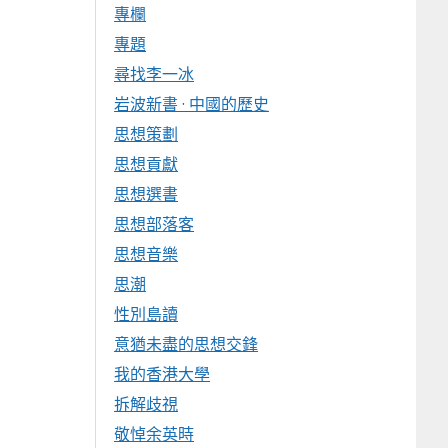
專欄
專題
尋找李一冰
岩波新書 · 中國的歷史
思想策劃
思想貢獻
思想選書
思想部落客
思想音樂
思潮
性別島讀
意猶未盡的思想交鋒
我的香港大學
拆解歧視
敬悼余英時