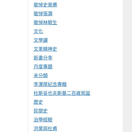
敬悼史景遷
敬悼張灝
敬悼林毓生
文化
文學課
文革精神史
新書分享
月度專題
未分類
李澤厚紀念專輯
杜斯妥也夫斯基二百歲冥誕
歷史
民間史
治學經驗
洪業與杜甫