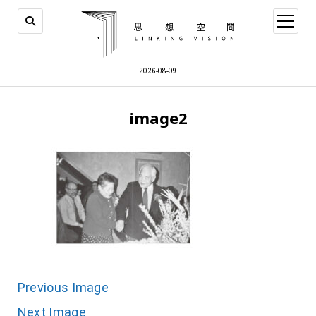
open
menu
2026-08-09
image2
Previous Image
Next Image