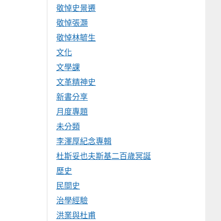
敬悼史景遷
敬悼張灝
敬悼林毓生
文化
文學課
文革精神史
新書分享
月度專題
未分類
李澤厚紀念專輯
杜斯妥也夫斯基二百歲冥誕
歷史
民間史
治學經驗
洪業與杜甫