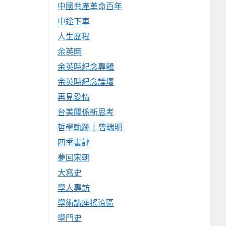
中國共產革命百年
中途下車
人生歷程
余英時
余英時紀念專輯
余英時紀念論壇
再見愛情
台美關係新思考
哲學軌跡 | 曾瑞明
四季書評
夢回宋朝
大寫史
學人專訪
學術講座搖滾區
學門史