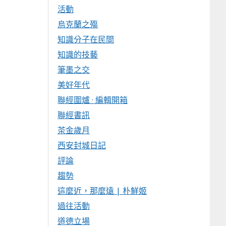
活動
烏克蘭之殤
知識分子在民間
知識的技藝
筆墨之交
美好年代
聯經圍爐 · 編輯開箱
聯經書訊
茶金歲月
西安封城日記
評論
趨勢
這麼近，那麼遠 | 朴鮮姬
過往活動
道德立場