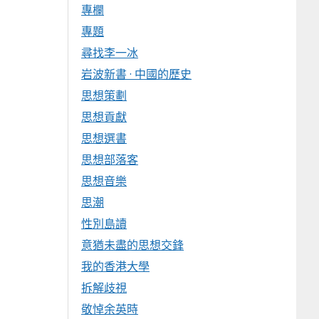
專欄
專題
尋找李一冰
岩波新書 · 中國的歷史
思想策劃
思想貢獻
思想選書
思想部落客
思想音樂
思潮
性別島讀
意猶未盡的思想交鋒
我的香港大學
拆解歧視
敬悼余英時