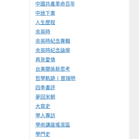
中國共產革命百年
中途下車
人生歷程
余英時
余英時紀念專輯
余英時紀念論壇
再見愛情
台美關係新思考
哲學軌跡 | 曾瑞明
四季書評
夢回宋朝
大寫史
學人專訪
學術講座搖滾區
學門史