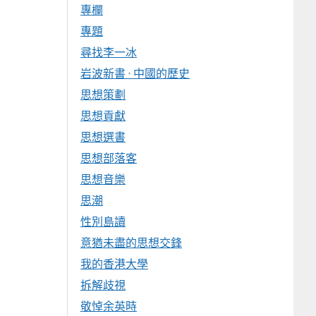
專欄
專題
尋找李一冰
岩波新書 · 中國的歷史
思想策劃
思想貢獻
思想選書
思想部落客
思想音樂
思潮
性別島讀
意猶未盡的思想交鋒
我的香港大學
拆解歧視
敬悼余英時