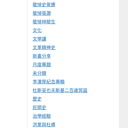
敬悼史景遷
敬悼張灝
敬悼林毓生
文化
文學課
文革精神史
新書分享
月度專題
未分類
李澤厚紀念專輯
杜斯妥也夫斯基二百歲冥誕
歷史
民間史
治學經驗
洪業與杜甫