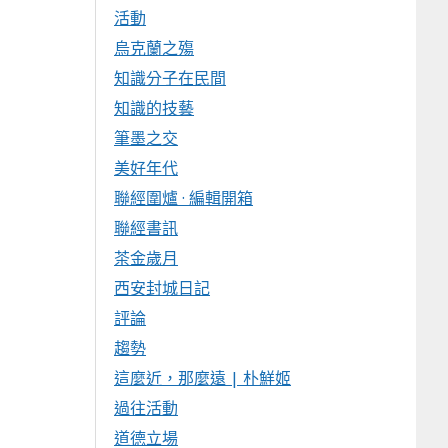
活動
烏克蘭之殤
知識分子在民間
知識的技藝
筆墨之交
美好年代
聯經圍爐 · 編輯開箱
聯經書訊
茶金歲月
西安封城日記
評論
趨勢
這麼近，那麼遠 | 朴鮮姬
過往活動
道德立場