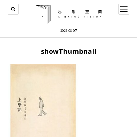
open
menu
2026-08-07
showThumbnail