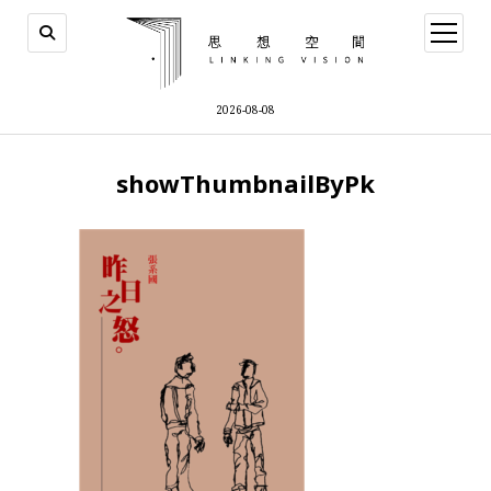
open
menu
2026-08-08
showThumbnailByPk