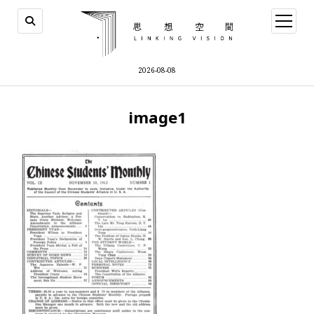
open
menu
2026-08-08
image1