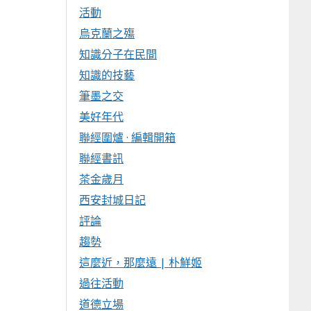
活動
烏克蘭之殤
知識分子在民間
知識的技藝
筆墨之交
美好年代
聯經圍爐 · 編輯開箱
聯經書訊
茶金歲月
西安封城日記
評論
趨勢
這麼近，那麼遠 | 朴鮮姬
過往活動
道德立場