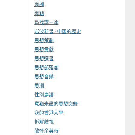
專欄
專題
尋找李一冰
岩波新書 · 中國的歷史
思想策劃
思想貢獻
思想選書
思想部落客
思想音樂
思潮
性別島讀
意猶未盡的思想交鋒
我的香港大學
拆解歧視
敬悼余英時