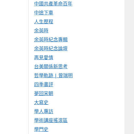
中國共產革命百年
中途下車
人生歷程
余英時
余英時紀念專輯
余英時紀念論壇
再見愛情
台美關係新思考
哲學軌跡 | 曾瑞明
四季書評
夢回宋朝
大寫史
學人專訪
學術講座搖滾區
學門史