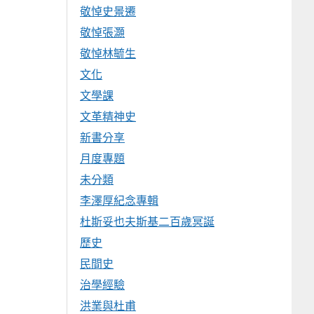
敬悼史景遷
敬悼張灝
敬悼林毓生
文化
文學課
文革精神史
新書分享
月度專題
未分類
李澤厚紀念專輯
杜斯妥也夫斯基二百歲冥誕
歷史
民間史
治學經驗
洪業與杜甫