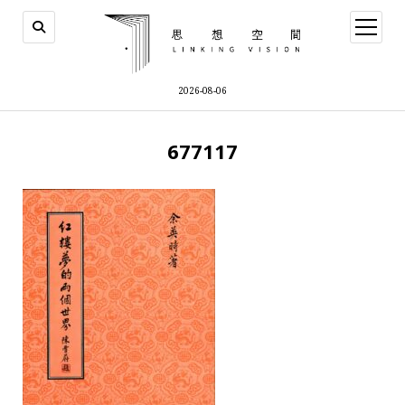
open
menu
2026-08-06
677117