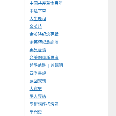
中國共產革命百年
中途下車
人生歷程
余英時
余英時紀念專輯
余英時紀念論壇
再見愛情
台美關係新思考
哲學軌跡 | 曾瑞明
四季書評
夢回宋朝
大寫史
學人專訪
學術講座搖滾區
學門史