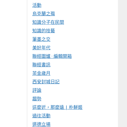
活動
烏克蘭之殤
知識分子在民間
知識的技藝
筆墨之交
美好年代
聯經圍爐 · 編輯開箱
聯經書訊
茶金歲月
西安封城日記
評論
趨勢
這麼近，那麼遠 | 朴鮮姬
過往活動
道德立場