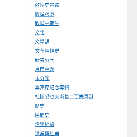
敬悼史景遷
敬悼張灝
敬悼林毓生
文化
文學課
文革精神史
新書分享
月度專題
未分類
李澤厚紀念專輯
杜斯妥也夫斯基二百歲冥誕
歷史
民間史
治學經驗
洪業與杜甫