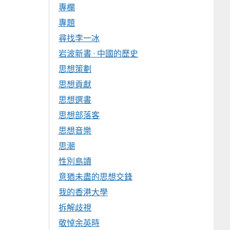
專欄
專題
尋找李一冰
岩波新書 · 中國的歷史
思想策劃
思想貢獻
思想選書
思想部落客
思想音樂
思潮
性別島讀
意猶未盡的思想交鋒
我的香港大學
拆解歧視
敬悼余英時