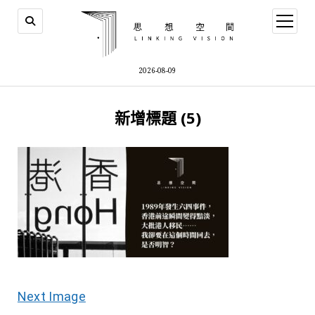
open
menu
2026-08-09
新增標題 (5)
Next Image