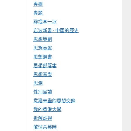
專欄
專題
尋找李一冰
岩波新書 · 中國的歷史
思想策劃
思想貢獻
思想選書
思想部落客
思想音樂
思潮
性別島讀
意猶未盡的思想交鋒
我的香港大學
拆解歧視
敬悼余英時