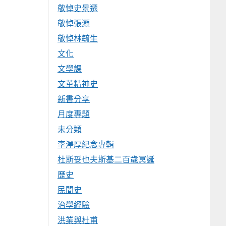
敬悼史景遷
敬悼張灝
敬悼林毓生
文化
文學課
文革精神史
新書分享
月度專題
未分類
李澤厚紀念專輯
杜斯妥也夫斯基二百歲冥誕
歷史
民間史
治學經驗
洪業與杜甫