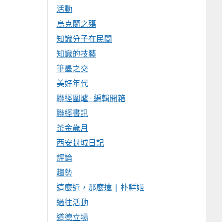
活動
烏克蘭之殤
知識分子在民間
知識的技藝
筆墨之交
美好年代
聯經圍爐 · 編輯開箱
聯經書訊
茶金歲月
西安封城日記
評論
趨勢
這麼近，那麼遠 | 朴鮮姬
過往活動
道德立場