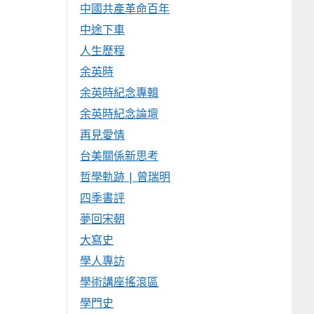
中國共產革命百年
中途下車
人生歷程
余英時
余英時紀念專輯
余英時紀念論壇
再見愛情
台美關係新思考
哲學軌跡 | 曾瑞明
四季書評
夢回宋朝
大寫史
學人專訪
學術講座搖滾區
學門史