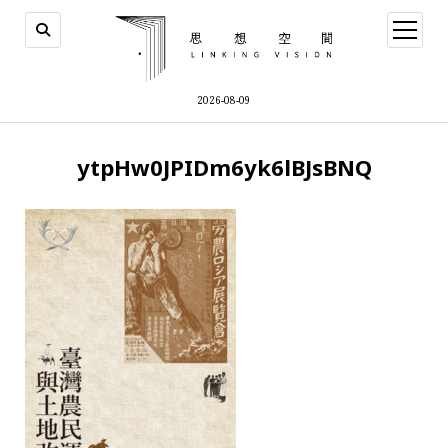
open
menu
2026-08-09
ytpHw0JPIDm6yk6lBJsBNQ