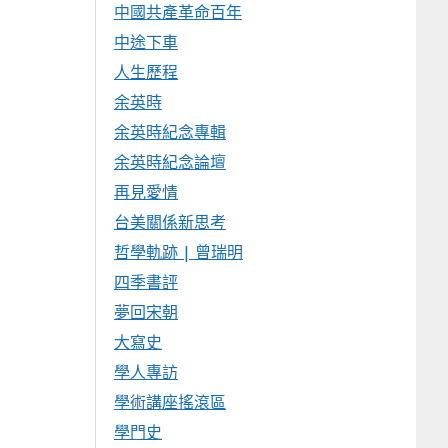
中國共產革命百年
中途下車
人生歷程
余英時
余英時紀念專輯
余英時紀念論壇
再見愛情
台美關係新思考
哲學軌跡 | 曾瑞明
四季書評
夢回宋朝
大寫史
學人專訪
學術講座搖滾區
學門史