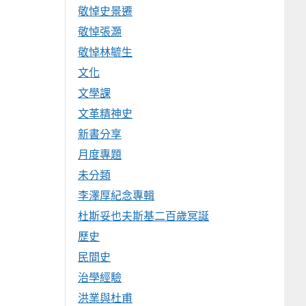
敬悼史景遷
敬悼張灝
敬悼林毓生
文化
文學課
文革精神史
新書分享
月度專題
未分類
李澤厚紀念專輯
杜斯妥也夫斯基二百歲冥誕
歷史
民間史
治學經驗
洪業與杜甫