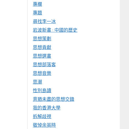
專欄
專題
尋找李一冰
岩波新書 · 中國的歷史
思想策劃
思想貢獻
思想選書
思想部落客
思想音樂
思潮
性別島讀
意猶未盡的思想交鋒
我的香港大學
拆解歧視
敬悼余英時