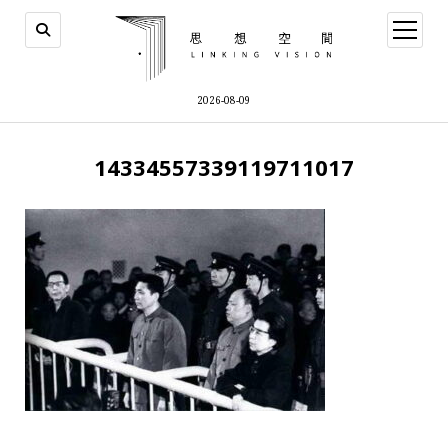
open
menu
2026-08-09
14334557339119711017