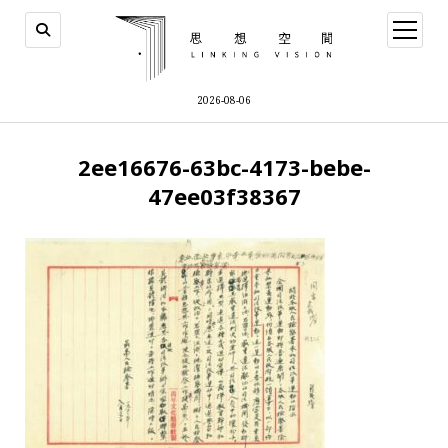
open
menu
2026-08-06
2ee16676-63bc-4173-bebe-
47ee03f38367