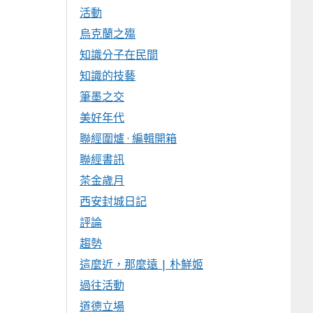
活動
烏克蘭之殤
知識分子在民間
知識的技藝
筆墨之交
美好年代
聯經圍爐 · 編輯開箱
聯經書訊
茶金歲月
西安封城日記
評論
趨勢
這麼近，那麼遠 | 朴鮮姬
過往活動
道德立場