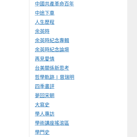
中國共產革命百年
中途下車
人生歷程
余英時
余英時紀念專輯
余英時紀念論壇
再見愛情
台美關係新思考
哲學軌跡 | 曾瑞明
四季書評
夢回宋朝
大寫史
學人專訪
學術講座搖滾區
學門史