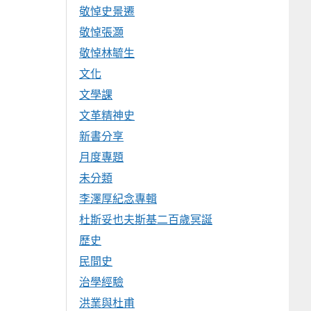
敬悼史景遷
敬悼張灝
敬悼林毓生
文化
文學課
文革精神史
新書分享
月度專題
未分類
李澤厚紀念專輯
杜斯妥也夫斯基二百歲冥誕
歷史
民間史
治學經驗
洪業與杜甫