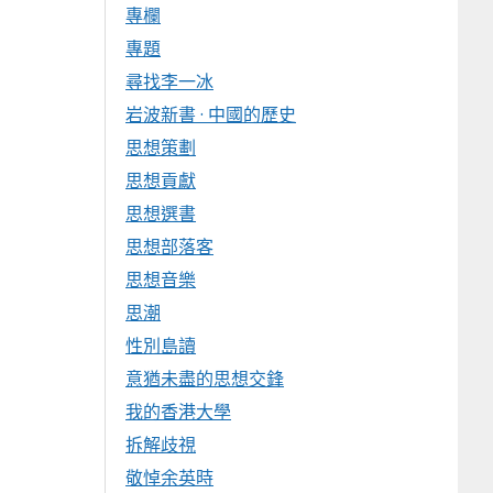
專欄
專題
尋找李一冰
岩波新書 · 中國的歷史
思想策劃
思想貢獻
思想選書
思想部落客
思想音樂
思潮
性別島讀
意猶未盡的思想交鋒
我的香港大學
拆解歧視
敬悼余英時