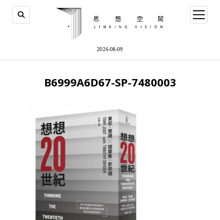
open
menu
2026-08-09
B6999A6D67-SP-7480003