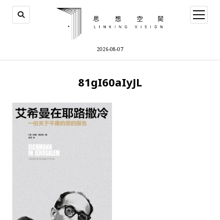
open
menu
2026-08-07
81gI60aIyJL