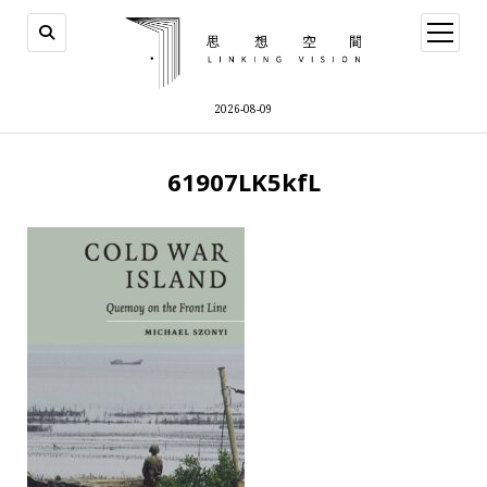
open
menu
2026-08-09
61907LK5kfL