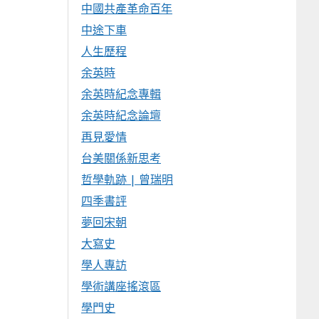
中國共產革命百年
中途下車
人生歷程
余英時
余英時紀念專輯
余英時紀念論壇
再見愛情
台美關係新思考
哲學軌跡 | 曾瑞明
四季書評
夢回宋朝
大寫史
學人專訪
學術講座搖滾區
學門史