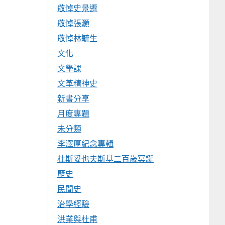
敬悼史景遷
敬悼張灝
敬悼林毓生
文化
文學課
文革精神史
新書分享
月度專題
未分類
李澤厚紀念專輯
杜斯妥也夫斯基二百歲冥誕
歷史
民間史
治學經驗
洪業與杜甫