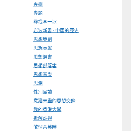
專欄
專題
尋找李一冰
岩波新書 · 中國的歷史
思想策劃
思想貢獻
思想選書
思想部落客
思想音樂
思潮
性別島讀
意猶未盡的思想交鋒
我的香港大學
拆解歧視
敬悼余英時