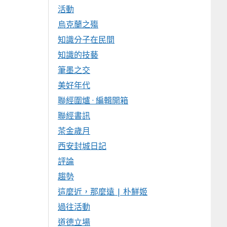
活動
烏克蘭之殤
知識分子在民間
知識的技藝
筆墨之交
美好年代
聯經圍爐 · 編輯開箱
聯經書訊
茶金歲月
西安封城日記
評論
趨勢
這麼近，那麼遠 | 朴鮮姬
過往活動
道德立場