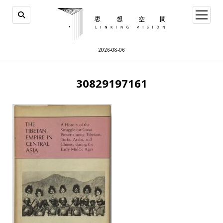
open
menu
2026-08-06
30829197161