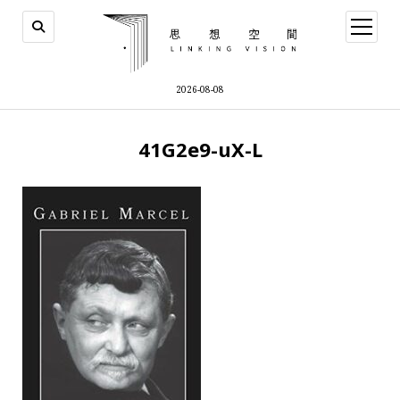
open
menu
2026-08-08
41G2e9-uX-L