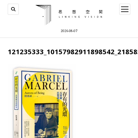
open
menu
2026-08-07
121235333_10157982911898542_21858